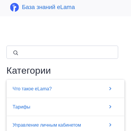
База знаний eLama
close
Категории
chevron_right
Что такое eLama?
chevron_right
Тарифы
chevron_right
Управление личным кабинетом