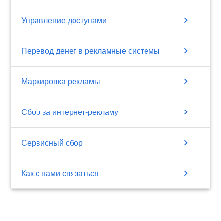
chevron_right
Управление доступами
chevron_right
Перевод денег в рекламные системы
chevron_right
Маркировка рекламы
chevron_right
Сбор за интернет-рекламу
chevron_right
Сервисный сбор
chevron_right
Как с нами связаться